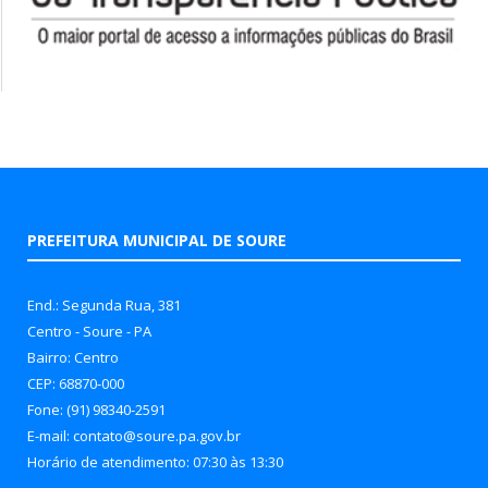
PREFEITURA MUNICIPAL DE SOURE
End.: Segunda Rua, 381
Centro - Soure - PA
Bairro: Centro
CEP: 68870-000
Fone: (91) 98340-2591
E-mail: contato@soure.pa.gov.br
Horário de atendimento: 07:30 às 13:30