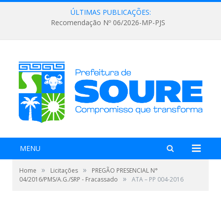
ÚLTIMAS PUBLICAÇÕES:
Recomendação Nº 06/2026-MP-PJS
MENU
»
»
Home
Licitações
PREGÃO PRESENCIAL N°
»
04/2016/PMS/A.G./SRP - Fracassado
ATA – PP 004-2016