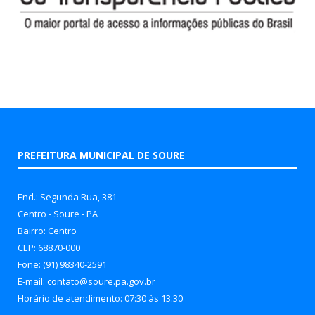
PREFEITURA MUNICIPAL DE SOURE
End.: Segunda Rua, 381
Centro - Soure - PA
Bairro: Centro
CEP: 68870-000
Fone: (91) 98340-2591
E-mail: contato@soure.pa.gov.br
Horário de atendimento: 07:30 às 13:30