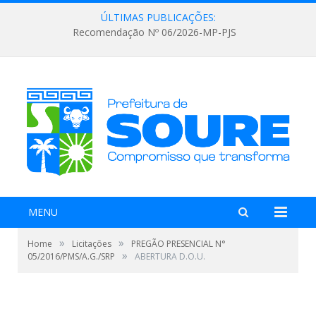
ÚLTIMAS PUBLICAÇÕES:
Recomendação Nº 06/2026-MP-PJS
MENU
»
»
Home
Licitações
PREGÃO PRESENCIAL N°
»
05/2016/PMS/A.G./SRP
ABERTURA D.O.U.