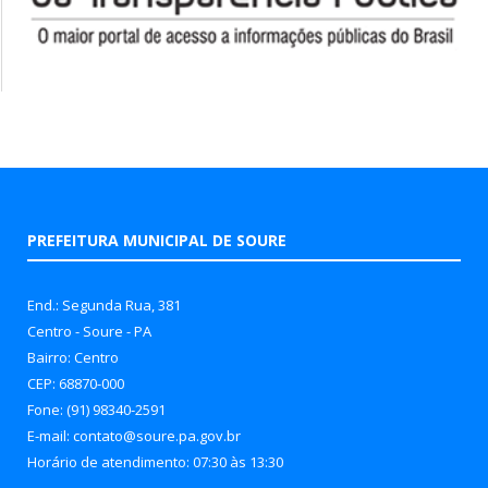
PREFEITURA MUNICIPAL DE SOURE
End.: Segunda Rua, 381
Centro - Soure - PA
Bairro: Centro
CEP: 68870-000
Fone: (91) 98340-2591
E-mail: contato@soure.pa.gov.br
Horário de atendimento: 07:30 às 13:30