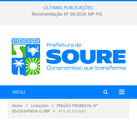
ÚLTIMAS PUBLICAÇÕES:
Recomendação Nº 06/2026-MP-PJS
MENU
»
»
Home
Licitações
PREGÃO PRESENCIAL N°
»
05/2016/PMS/A.G./SRP
ATA 05 2016001