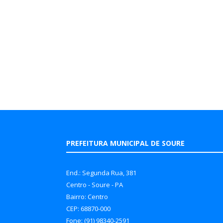
PREFEITURA MUNICIPAL DE SOURE
End.: Segunda Rua, 381
Centro - Soure - PA
Bairro: Centro
CEP: 68870-000
Fone: (91) 98340-2591