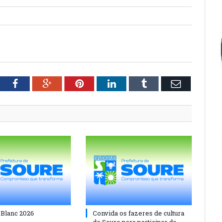
tter
Facebook
Google+
Pinterest
LinkedIn
Tumblr
Email
 Blanc 2026
Convida os fazeres de cultura