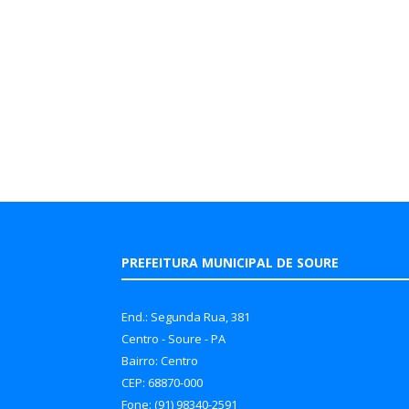
PREFEITURA MUNICIPAL DE SOURE
End.: Segunda Rua, 381
Centro - Soure - PA
Bairro: Centro
CEP: 68870-000
Fone: (91) 98340-2591