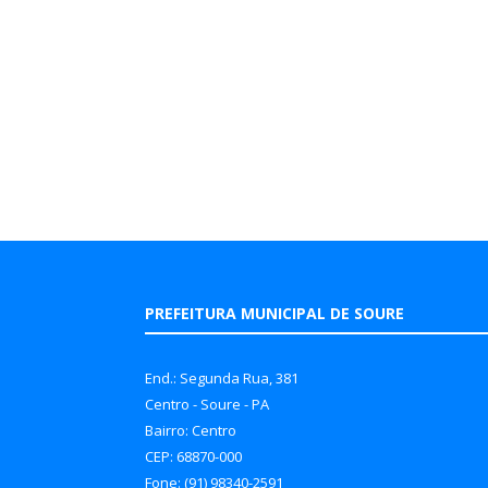
PREFEITURA MUNICIPAL DE SOURE
End.: Segunda Rua, 381
Centro - Soure - PA
Bairro: Centro
CEP: 68870-000
Fone: (91) 98340-2591