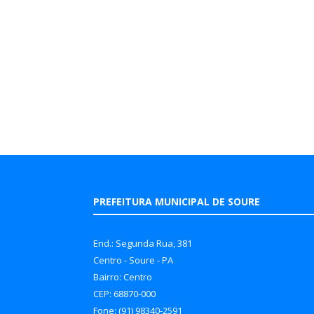
PREFEITURA MUNICIPAL DE SOURE
End.: Segunda Rua, 381
Centro - Soure - PA
Bairro: Centro
CEP: 68870-000
Fone: (91) 98340-2591