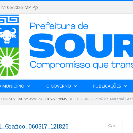
Nº 06/2026-MP-PJS
 MUNICÍPIO
O GOVERNO
PUBLICAÇÕES
»
 PRESENCIAL Nº 9/2017-00016-SRP/PMS
16_-_SRP_-_Edital_de_Material_Gr
l_Grafico_060317_121826
0