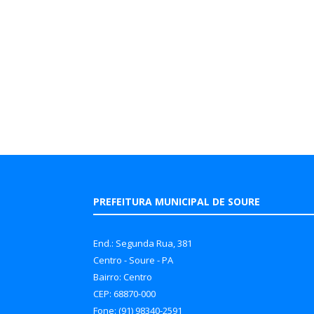
PREFEITURA MUNICIPAL DE SOURE
End.: Segunda Rua, 381
Centro - Soure - PA
Bairro: Centro
CEP: 68870-000
Fone: (91) 98340-2591