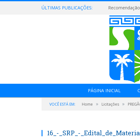
ÚLTIMAS PUBLICAÇÕES:
Recomendação 
PÁGINA INICIAL
O
»
»
VOCÊ ESTÁ EM:
Home
Licitações
PREGÃO
16_-_SRP_-_Edital_de_Materia