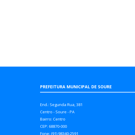
PREFEITURA MUNICIPAL DE SOURE
End.: Segunda Rua, 381
Centro - Soure - PA
Bairro: Centro
CEP: 68870-000
Fone: (91) 98340-2591