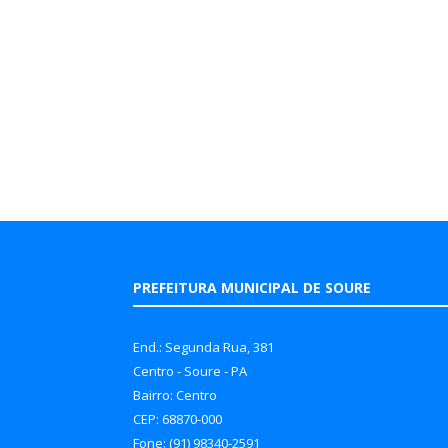
PREFEITURA MUNICIPAL DE SOURE
End.: Segunda Rua, 381
Centro - Soure - PA
Bairro: Centro
CEP: 68870-000
Fone: (91) 98340-2591