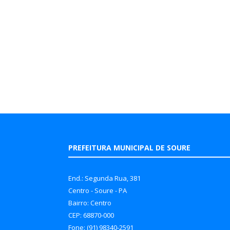
PREFEITURA MUNICIPAL DE SOURE
End.: Segunda Rua, 381
Centro - Soure - PA
Bairro: Centro
CEP: 68870-000
Fone: (91) 98340-2591