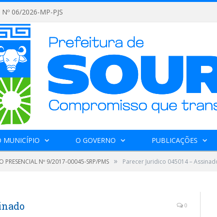
Nº 06/2026-MP-PJS
 MUNICÍPIO
O GOVERNO
PUBLICAÇÕES
»
 PRESENCIAL Nº 9/2017-00045-SRP/PMS
Parecer Juridico 045014 – Assinad
inado
0