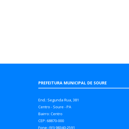
PREFEITURA MUNICIPAL DE SOURE
End.: Segunda Rua, 381
Centro - Soure - PA
Bairro: Centro
CEP: 68870-000
Fone: (91) 98340-2591