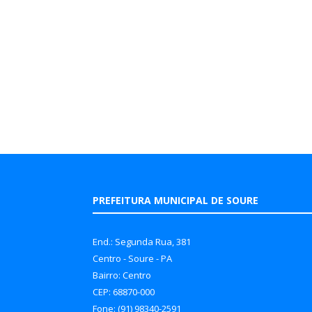
PREFEITURA MUNICIPAL DE SOURE
End.: Segunda Rua, 381
Centro - Soure - PA
Bairro: Centro
CEP: 68870-000
Fone: (91) 98340-2591