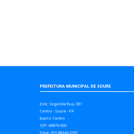
PREFEITURA MUNICIPAL DE SOURE
End.: Segunda Rua, 381
Centro - Soure - PA
Bairro: Centro
CEP: 68870-000
Fone: (91) 98340-2591