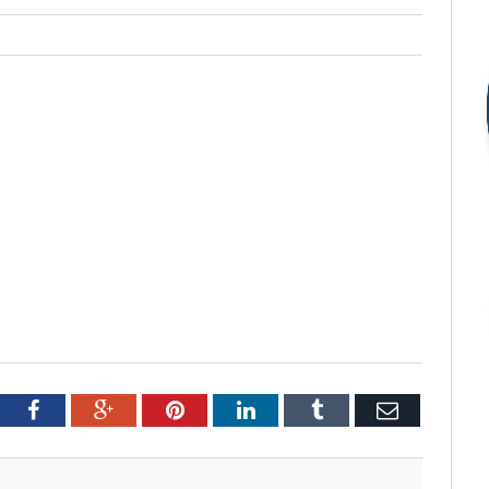
tter
Facebook
Google+
Pinterest
LinkedIn
Tumblr
Email