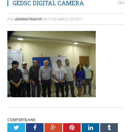
GEDSC DIGITAL CAMERA
0
POR
ADMINISTRADOR
EM
13 DE MARÇO DE 2017
COMPARTILHAR:
Twitter
Facebook
Google+
Pinterest
LinkedIn
Tumblr