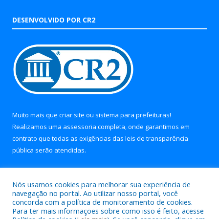
DESENVOLVIDO POR CR2
Muito mais que
criar site
ou
sistema para prefeituras
!
Realizamos uma
assessoria
completa, onde garantimos em
contrato que todas as exigências das
leis de transparência
pública
serão atendidas.
Conheça o
PNTP
e o
Radar da Transparência Pública
Nós usamos cookies para melhorar sua experiência de
navegação no portal. Ao utilizar nosso portal, você
concorda com a política de monitoramento de cookies.
Para ter mais informações sobre como isso é feito, acesse