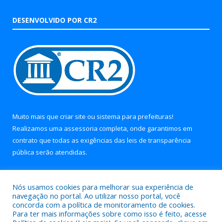
DESENVOLVIDO POR CR2
Muito mais que
criar site
ou
sistema para prefeituras
!
Realizamos uma
assessoria
completa, onde garantimos em
contrato que todas as exigências das
leis de transparência
pública
serão atendidas.
Conheça o
PNTP
e o
Radar da Transparência Pública
Nós usamos cookies para melhorar sua experiência de
navegação no portal. Ao utilizar nosso portal, você
concorda com a política de monitoramento de cookies.
Para ter mais informações sobre como isso é feito, acesse