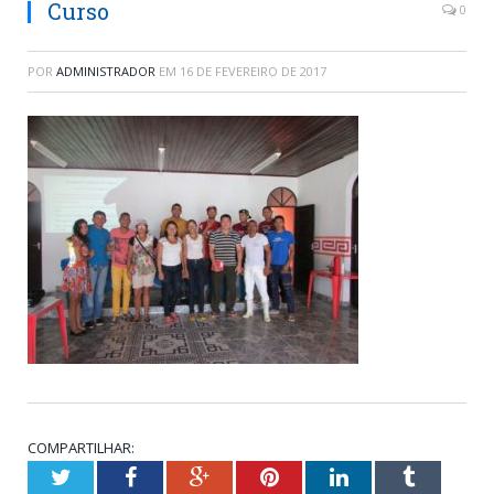
Curso
0
POR
ADMINISTRADOR
EM
16 DE FEVEREIRO DE 2017
COMPARTILHAR:
Twitter
Facebook
Google+
Pinterest
LinkedIn
Tumblr