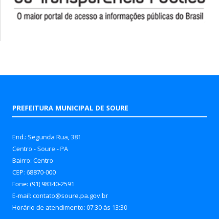
PREFEITURA MUNICIPAL DE SOURE
End.: Segunda Rua, 381
Centro - Soure - PA
Bairro: Centro
CEP: 68870-000
Fone: (91) 98340-2591
E-mail: contato@soure.pa.gov.br
Horário de atendimento: 07:30 às 13:30