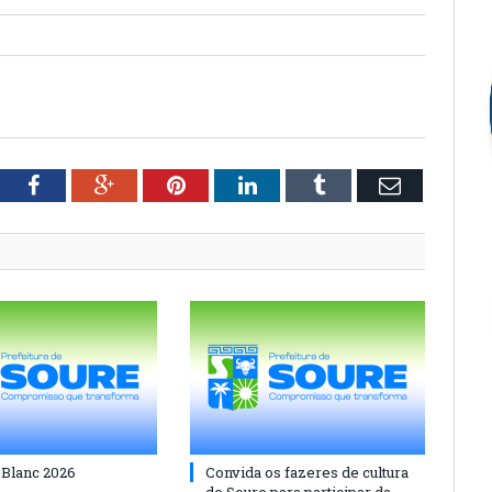
tter
Facebook
Google+
Pinterest
LinkedIn
Tumblr
Email
 Blanc 2026
Convida os fazeres de cultura