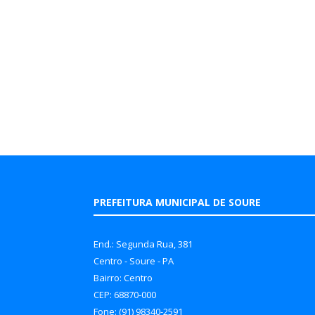
PREFEITURA MUNICIPAL DE SOURE
End.: Segunda Rua, 381
Centro - Soure - PA
Bairro: Centro
CEP: 68870-000
Fone: (91) 98340-2591