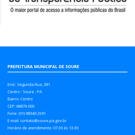
PREFEITURA MUNICIPAL DE SOURE
End.: Segunda Rua, 381
Centro - Soure - PA
Bairro: Centro
CEP: 68870-000
Fone: (91) 98340-2591
E-mail: contato@soure.pa.gov.br
Horário de atendimento: 07:30 às 13:30