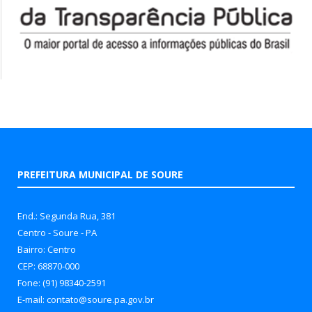
PREFEITURA MUNICIPAL DE SOURE
End.: Segunda Rua, 381
Centro - Soure - PA
Bairro: Centro
CEP: 68870-000
Fone: (91) 98340-2591
E-mail: contato@soure.pa.gov.br