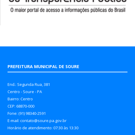
PREFEITURA MUNICIPAL DE SOURE
End.: Segunda Rua, 381
Centro - Soure - PA
Bairro: Centro
CEP: 68870-000
Fone: (91) 98340-2591
E-mail: contato@soure.pa.gov.br
Horário de atendimento: 07:30 às 13:30