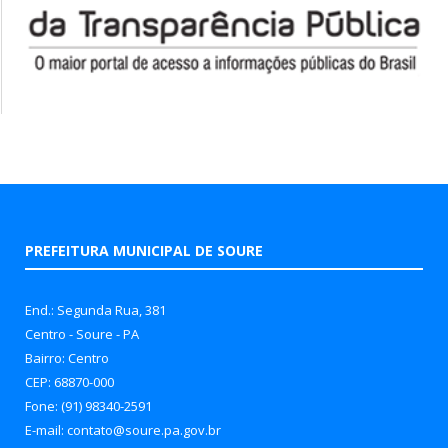
PREFEITURA MUNICIPAL DE SOURE
End.: Segunda Rua, 381
Centro - Soure - PA
Bairro: Centro
CEP: 68870-000
Fone: (91) 98340-2591
E-mail: contato@soure.pa.gov.br