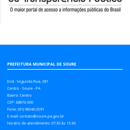
PREFEITURA MUNICIPAL DE SOURE
End.: Segunda Rua, 381
Centro - Soure - PA
Bairro: Centro
CEP: 68870-000
Fone: (91) 98340-2591
E-mail: contato@soure.pa.gov.br
Horário de atendimento: 07:30 às 13:30