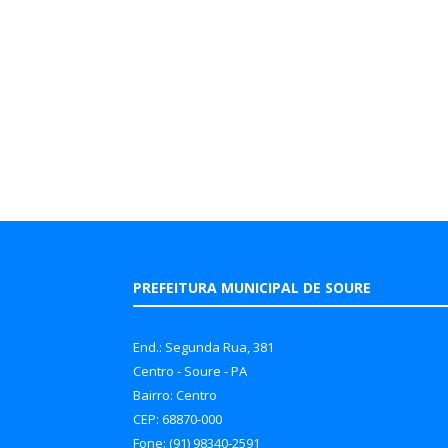
PREFEITURA MUNICIPAL DE SOURE
End.: Segunda Rua, 381
Centro - Soure - PA
Bairro: Centro
CEP: 68870-000
Fone: (91) 98340-2591