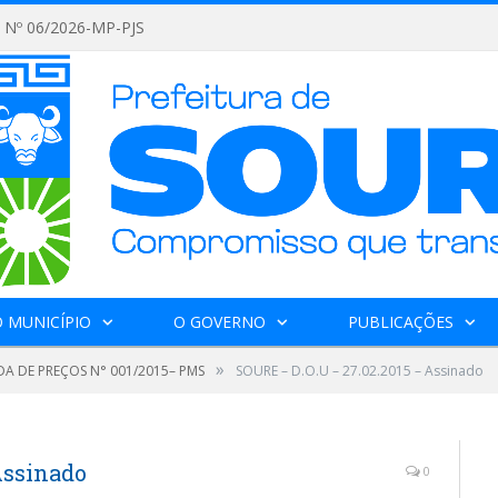
Nº 06/2026-MP-PJS
 MUNICÍPIO
O GOVERNO
PUBLICAÇÕES
»
A DE PREÇOS N° 001/2015– PMS
SOURE – D.O.U – 27.02.2015 – Assinado
Assinado
0