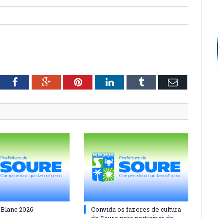
tter
Facebook
Google+
Pinterest
LinkedIn
Tumblr
Email
 Blanc 2026
Convida os fazeres de cultura