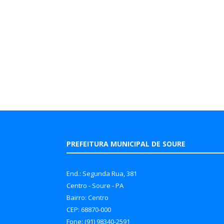
PREFEITURA MUNICIPAL DE SOURE
End.: Segunda Rua, 381
Centro - Soure - PA
Bairro: Centro
CEP: 68870-000
Fone: (91) 98340-2591