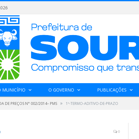
2026
 MUNICÍPIO
O GOVERNO
PUBLICAÇÕES
»
A DE PREÇOS N° 002/2014– PMS
1º-TERMO-ADITIVO-DE-PRAZO
O
0