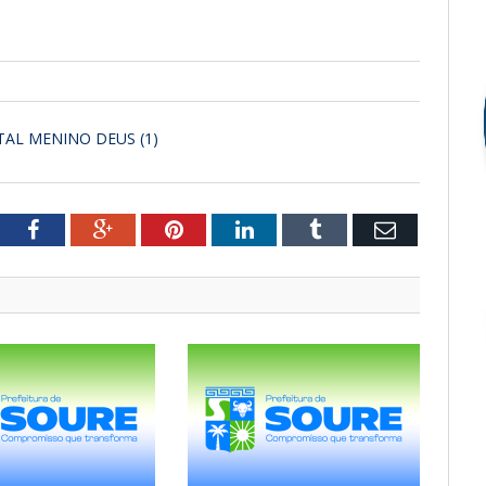
TAL MENINO DEUS (1)
tter
Facebook
Google+
Pinterest
LinkedIn
Tumblr
Email