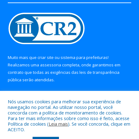
Muito mais que
criar site
ou
sistema para prefeituras
!
Realizamos uma
assessoria
completa, onde garantimos em
contrato que todas as exigências das
leis de transparência
pública
serão atendidas.
Conheça o
PNTP
e o
Radar da Transparência Pública
Nós usamos cookies para melhorar sua experiência de
navegação no portal. Ao utilizar nosso portal, você
concorda com a política de monitoramento de cookies.
Para ter mais informações sobre como isso é feito, acesse
Política de cookies (
Leia mais
). Se você concorda, clique em
Todos os direitos reservados a Prefeitura Municipal de Soure.
ACEITO.