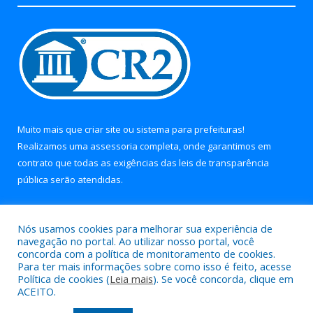
Muito mais que
criar site
ou
sistema para prefeituras
!
Realizamos uma
assessoria
completa, onde garantimos em
contrato que todas as exigências das
leis de transparência
pública
serão atendidas.
Conheça o
PNTP
e o
Radar da Transparência Pública
Nós usamos cookies para melhorar sua experiência de
navegação no portal. Ao utilizar nosso portal, você
concorda com a política de monitoramento de cookies.
Para ter mais informações sobre como isso é feito, acesse
Política de cookies (
Leia mais
). Se você concorda, clique em
Todos os direitos reservados a Prefeitura Municipal de Soure.
ACEITO.