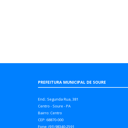
PREFEITURA MUNICIPAL DE SOURE
End.: Segunda Rua, 381
Centro - Soure - PA
Bairro: Centro
CEP: 68870-000
Fone: (91) 98340-2591