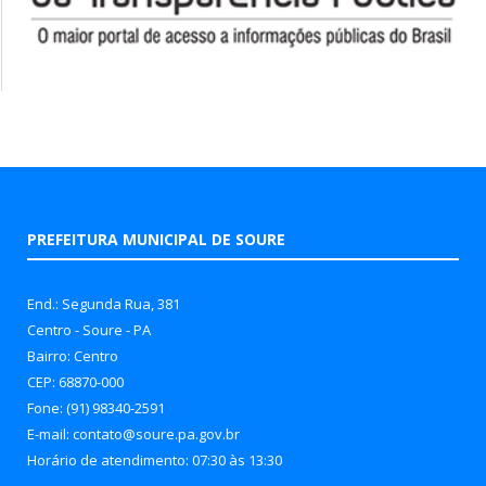
PREFEITURA MUNICIPAL DE SOURE
End.: Segunda Rua, 381
Centro - Soure - PA
Bairro: Centro
CEP: 68870-000
Fone: (91) 98340-2591
E-mail: contato@soure.pa.gov.br
Horário de atendimento: 07:30 às 13:30