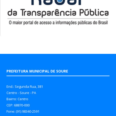
PREFEITURA MUNICIPAL DE SOURE
End.: Segunda Rua, 381
Centro - Soure - PA
Bairro: Centro
CEP: 68870-000
Fone: (91) 98340-2591