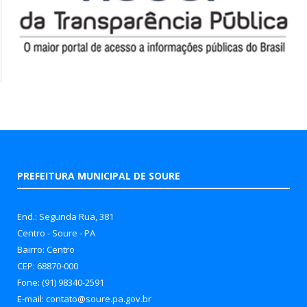
PREFEITURA MUNICIPAL DE SOURE
End.: Segunda Rua, 381
Centro - Soure - PA
Bairro: Centro
CEP: 68870-000
Fone: (91) 98340-2591
E-mail: contato@soure.pa.gov.br