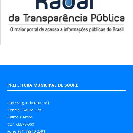
PREFEITURA MUNICIPAL DE SOURE
End.: Segunda Rua, 381
Centro - Soure - PA
Bairro: Centro
CEP: 68870-000
Fone: (91) 98340-2591