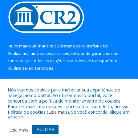
Muito mais que
criar site
ou
sistema para prefeituras
!
Realizamos uma
assessoria
completa, onde garantimos em
contrato que todas as exigências das
leis de transparência
pública
serão atendidas.
Conheça o
PNTP
e o
Radar da Transparência Pública
Nós usamos cookies para melhorar sua experiência de
navegação no portal. Ao utilizar nosso portal, você
concorda com a política de monitoramento de cookies.
Para ter mais informações sobre como isso é feito, acesse
Política de cookies (
Leia mais
). Se você concorda, clique em
Todos os direitos reservados a Prefeitura Municipal de Soure.
ACEITO.
Mapa do Site
Acessar Área Administrativa
ACEITAR
Leia mais
Acessar Webmail