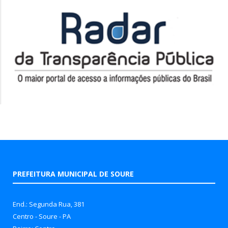
PREFEITURA MUNICIPAL DE SOURE
End.: Segunda Rua, 381
Centro - Soure - PA