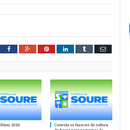
tter
Facebook
Google+
Pinterest
LinkedIn
Tumblr
Email
 Blanc 2026
Convida os fazeres de cultura