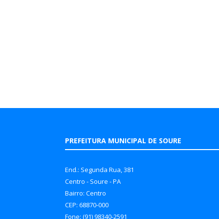
PREFEITURA MUNICIPAL DE SOURE
End.: Segunda Rua, 381
Centro - Soure - PA
Bairro: Centro
CEP: 68870-000
Fone: (91) 98340-2591