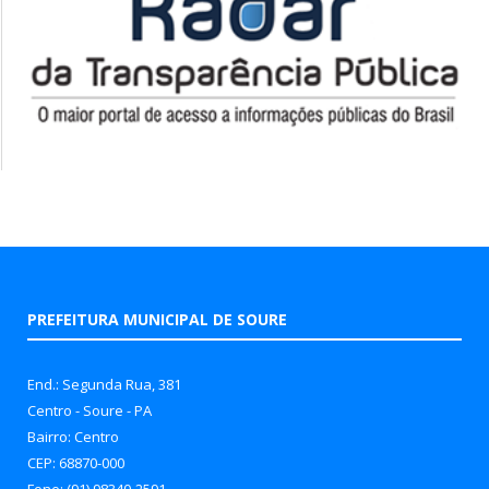
PREFEITURA MUNICIPAL DE SOURE
End.: Segunda Rua, 381
Centro - Soure - PA
Bairro: Centro
CEP: 68870-000
Fone: (91) 98340-2591