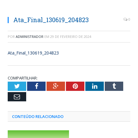
Ata_Final_130619_204823
0
POR
ADMINISTRADOR
EM
29 DE FEVEREIRO DE 2024
Ata_Final_130619_204823
COMPARTILHAR:
Twitter
Facebook
Google+
Pinterest
LinkedIn
Tumblr
Email
CONTEÚDO RELACIONADO