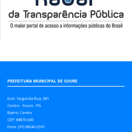
PREFEITURA MUNICIPAL DE SOURE
End.: Segunda Rua, 381
Centro - Soure - PA
Bairro: Centro
CEP: 68870-000
Fone: (91) 98340-2591