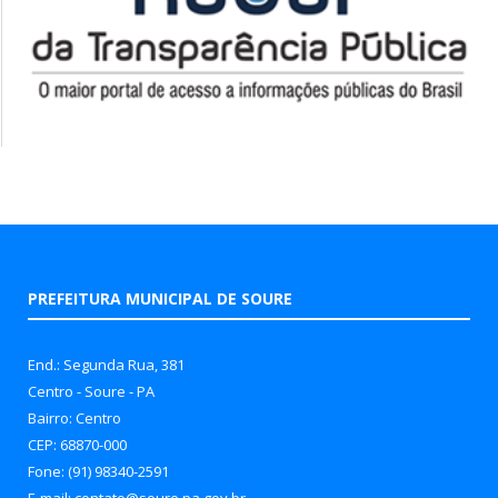
PREFEITURA MUNICIPAL DE SOURE
End.: Segunda Rua, 381
Centro - Soure - PA
Bairro: Centro
CEP: 68870-000
Fone: (91) 98340-2591
E-mail: contato@soure.pa.gov.br