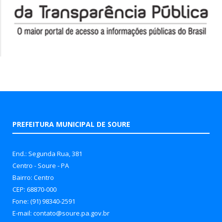
PREFEITURA MUNICIPAL DE SOURE
End.: Segunda Rua, 381
Centro - Soure - PA
Bairro: Centro
CEP: 68870-000
Fone: (91) 98340-2591
E-mail: contato@soure.pa.gov.br