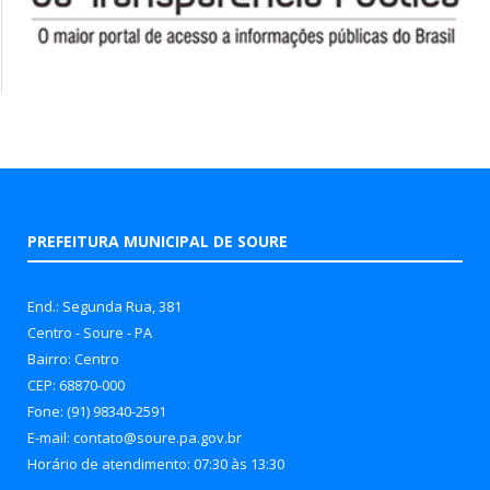
PREFEITURA MUNICIPAL DE SOURE
End.: Segunda Rua, 381
Centro - Soure - PA
Bairro: Centro
CEP: 68870-000
Fone: (91) 98340-2591
E-mail: contato@soure.pa.gov.br
Horário de atendimento: 07:30 às 13:30