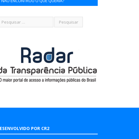
NÃO ENCONTROU O QUE QUERIA?
ESENVOLVIDO POR CR2