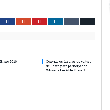
tter
Facebook
Google+
Pinterest
LinkedIn
Tumblr
Email
 Blanc 2026
Convida os fazeres de cultura
de Soure para participar da
Oitiva da Lei Aldir Blanc 2