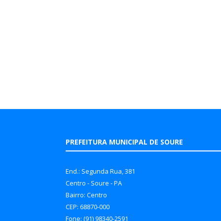
PREFEITURA MUNICIPAL DE SOURE
End.: Segunda Rua, 381
Centro - Soure - PA
Bairro: Centro
CEP: 68870-000
Fone: (91) 98340-2591