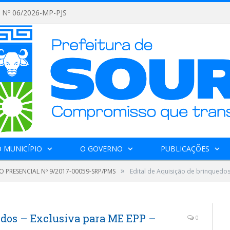
Nº 06/2026-MP-PJS
 MUNICÍPIO
O GOVERNO
PUBLICAÇÕES
»
 PRESENCIAL Nº 9/2017-00059-SRP/PMS
Edital de Aquisição de brinquedos
edos – Exclusiva para ME EPP –
0