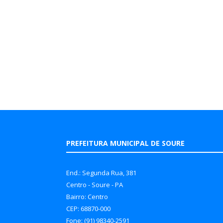
PREFEITURA MUNICIPAL DE SOURE
End.: Segunda Rua, 381
Centro - Soure - PA
Bairro: Centro
CEP: 68870-000
Fone: (91) 98340-2591