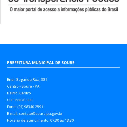
PREFEITURA MUNICIPAL DE SOURE
End.: Segunda Rua, 381
Centro - Soure - PA
Bairro: Centro
CEP: 68870-000
Fone: (91) 98340-2591
E-mail: contato@soure.pa.gov.br
Horário de atendimento: 07:30 às 13:30