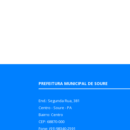
PREFEITURA MUNICIPAL DE SOURE
End.: Segunda Rua, 381
Centro - Soure - PA
Bairro: Centro
CEP: 68870-000
Fone: (91) 98340-2591