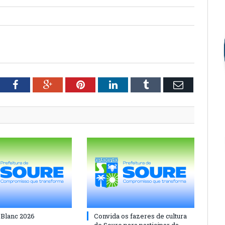
tter
Facebook
Google+
Pinterest
LinkedIn
Tumblr
Email
 Blanc 2026
Convida os fazeres de cultura