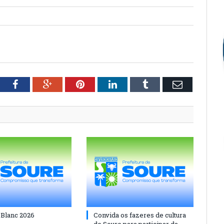
tter
Facebook
Google+
Pinterest
LinkedIn
Tumblr
Email
 Blanc 2026
Convida os fazeres de cultura