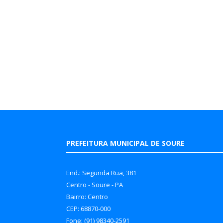
PREFEITURA MUNICIPAL DE SOURE
End.: Segunda Rua, 381
Centro - Soure - PA
Bairro: Centro
CEP: 68870-000
Fone: (91) 98340-2591