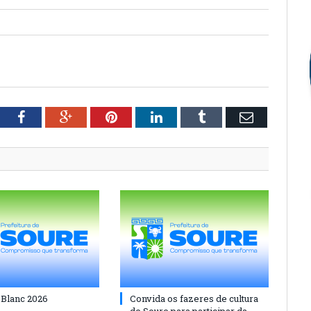
tter
Facebook
Google+
Pinterest
LinkedIn
Tumblr
Email
 Blanc 2026
Convida os fazeres de cultura