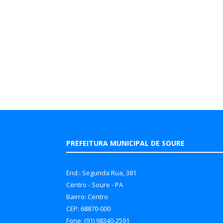
PREFEITURA MUNICIPAL DE SOURE
End.: Segunda Rua, 381
Centro - Soure - PA
Bairro: Centro
CEP: 68870-000
Fone: (91) 98340-2591