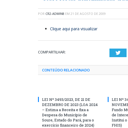
POR
CR2-ADMIN8
EM
21 DE AGOSTO DE 2009
Clique aqui para visualizar
COMPARTILHAR:
Twi
CONTEÚDO RELACIONADO
LEI Nº 3493/2023, DE 21 DE
LEI Nº 3
DEZEMBRO DE 2023 (LOA 2024
NOVEMBR
– Estima a Receita e fixa a
Fundo Mu
Despesa do Município de
de Inter
Soure, Estado do Pará, para o
Institui 
exercício financeiro de 2024)
FHIS)