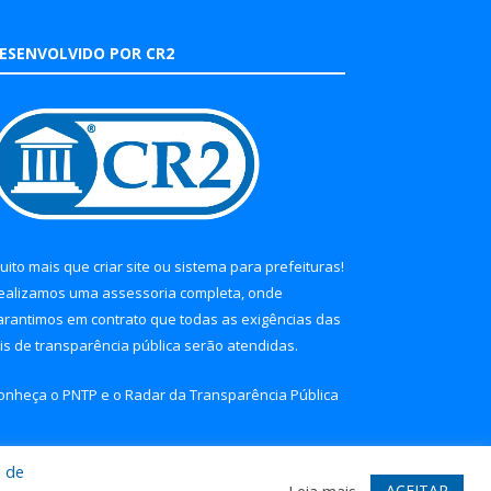
ESENVOLVIDO POR CR2
uito mais que
criar site
ou
sistema para prefeituras
!
ealizamos uma
assessoria
completa, onde
arantimos em contrato que todas as exigências das
eis de transparência pública
serão atendidas.
onheça o
PNTP
e o
Radar da Transparência Pública
a de
ACEITAR