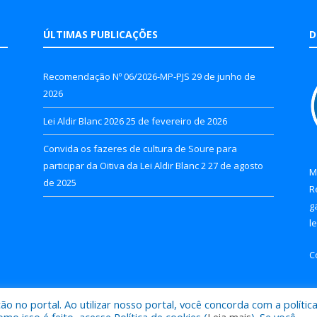
ÚLTIMAS PUBLICAÇÕES
D
Recomendação Nº 06/2026-MP-PJS
29 de junho de
2026
Lei Aldir Blanc 2026
25 de fevereiro de 2026
Convida os fazeres de cultura de Soure para
participar da Oitiva da Lei Aldir Blanc 2
27 de agosto
M
de 2025
R
g
l
C
 no portal. Ao utilizar nosso portal, você concorda com a polític