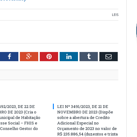
LEIS
tter
Facebook
Google+
Pinterest
LinkedIn
Tumblr
Email
492/2023, DE 22 DE
LEI Nº 3491/2023, DE 21 DE
O DE 2023 (Cria o
NOVEMBRO DE 2023 (Dispõe
nicipal de Habitação
sobre a abertura de Credito
esse Social – FHIS e
Adicional Especial no
o Conselho Gestor do
Orçamento de 2023 no valor de
R$ 235.886,54 (duzentos e trinta