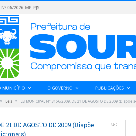
Nº 06/2026-MP-PJS
 MUNICÍPIO
O GOVERNO
PUBLICAÇÕES
»
»
Leis
LEI MUNICIPAL N° 3156/2009, DE 21 DE AGOSTO DE 2009 (Dispõe so
DE 21 DE AGOSTO DE 2009 (Dispõe
0
icionais)