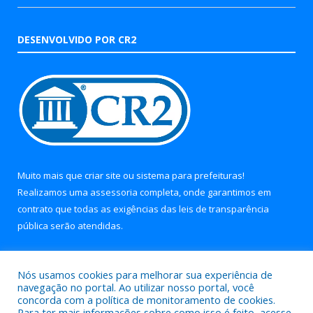
DESENVOLVIDO POR CR2
Muito mais que
criar site
ou
sistema para prefeituras
!
Realizamos uma
assessoria
completa, onde garantimos em
contrato que todas as exigências das
leis de transparência
pública
serão atendidas.
Conheça o
PNTP
e o
Radar da Transparência Pública
Nós usamos cookies para melhorar sua experiência de
navegação no portal. Ao utilizar nosso portal, você
concorda com a política de monitoramento de cookies.
Para ter mais informações sobre como isso é feito, acesse