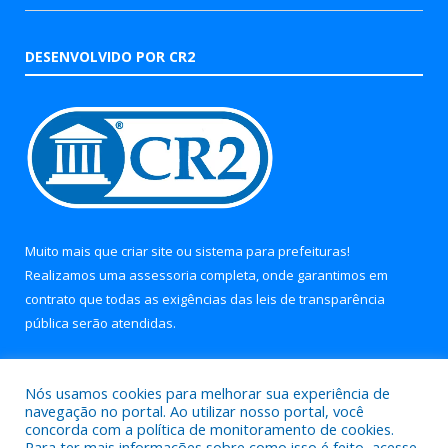
DESENVOLVIDO POR CR2
Muito mais que
criar site
ou
sistema para prefeituras
!
Realizamos uma
assessoria
completa, onde garantimos em
contrato que todas as exigências das
leis de transparência
pública
serão atendidas.
Conheça o
PNTP
e o
Radar da Transparência Pública
Nós usamos cookies para melhorar sua experiência de
navegação no portal. Ao utilizar nosso portal, você
concorda com a política de monitoramento de cookies.
Para ter mais informações sobre como isso é feito, acesse